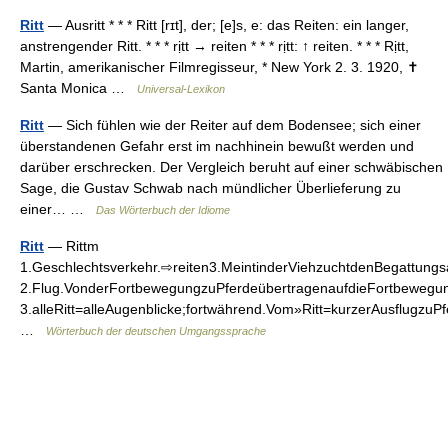
Ritt
— Ausritt * * * Ritt [rɪt], der; [e]s, e: das Reiten: ein langer,
anstrengender Ritt. * * * rịtt → reiten * * * rịtt: ↑ reiten. * * * Rịtt,
Martin, amerikanischer Filmregisseur, * New York 2. 3. 1920, ✝
Santa Monica …
Universal-Lexikon
Ritt
— Sich fühlen wie der Reiter auf dem Bodensee; sich einer
überstandenen Gefahr erst im nachhinein bewußt werden und
darüber erschrecken. Der Vergleich beruht auf einer schwäbischen
Sage, die Gustav Schwab nach mündlicher Überlieferung zu
einer… …
Das Wörterbuch der Idiome
Ritt
— Rittm
1.Geschlechtsverkehr.⇨reiten3.MeintinderViehzuchtdenBegattungs
2.Flug.VonderFortbewegungzuPferdeübertragenaufdieFortbewegun
3.alleRitt=alleAugenblicke;fortwährend.Vom»Ritt=kurzerAusflugzu
…
Wörterbuch der deutschen Umgangssprache