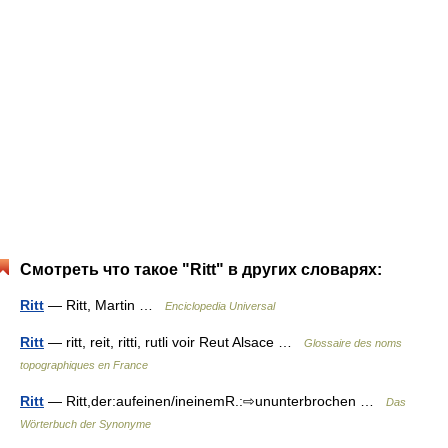
Смотреть что такое "Ritt" в других словарях:
Ritt
— Ritt, Martin …
Enciclopedia Universal
Ritt
— ritt, reit, ritti, rutli voir Reut Alsace …
Glossaire des noms
topographiques en France
Ritt
— Ritt,der:aufeinen/ineinemR.:⇨ununterbrochen …
Das
Wörterbuch der Synonyme